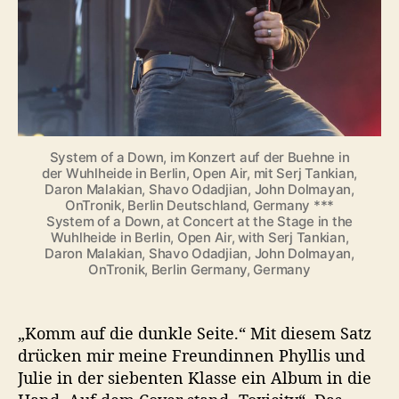
S
e
r
j
T
a
n
k
System of a Down, im Konzert auf der Buehne in
der Wuhlheide in Berlin, Open Air, mit Serj Tankian,
i
Daron Malakian, Shavo Odadjian, John Dolmayan,
a
OnTronik, Berlin Deutschland, Germany ***
n
System of a Down, at Concert at the Stage in the
u
Wuhlheide in Berlin, Open Air, with Serj Tankian,
n
Daron Malakian, Shavo Odadjian, John Dolmayan,
OnTronik, Berlin Germany, Germany
d
D
a
„Komm auf die dunkle Seite.“ Mit diesem Satz
r
o
drücken mir meine Freundinnen Phyllis und
n
Julie in der siebenten Klasse ein Album in die
M