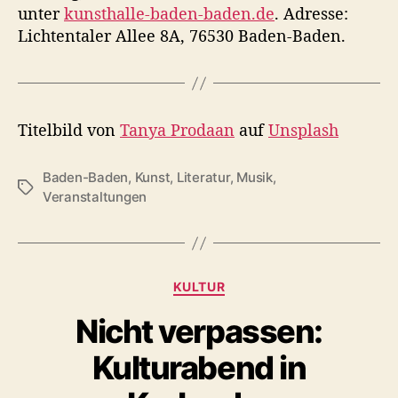
unter
kunsthalle-baden-baden.de
. Adresse:
Lichtentaler Allee 8A, 76530 Baden-Baden.
Titelbild von
Tanya Prodaan
auf
Unsplash
Baden-Baden
,
Kunst
,
Literatur
,
Musik
,
S
Veranstaltungen
c
h
l
a
K
g
KULTUR
a
w
Nicht verpassen:
t
ö
e
r
Kulturabend in
g
t
o
e