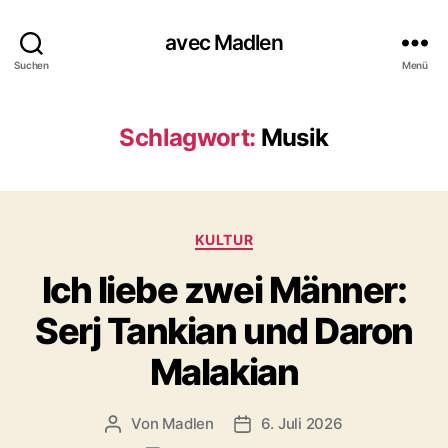
avec Madlen
Suchen
Menü
Schlagwort:
Musik
K
KULTUR
a
Ich liebe zwei Männer:
t
e
Serj Tankian und Daron
g
o
Malakian
r
i
e
Von
Madlen
6. Juli 2026
B
V
n
e
e