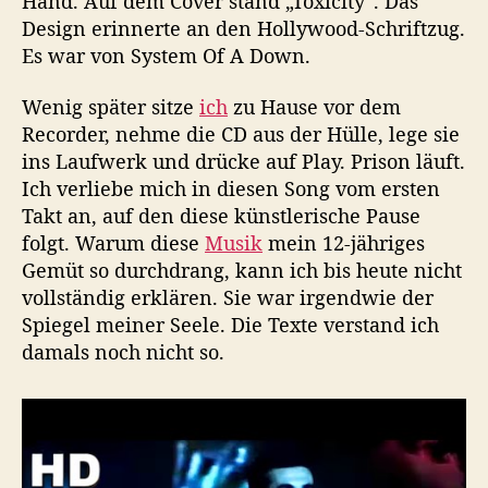
Hand. Auf dem Cover stand „Toxicity“. Das
a
Design erinnerte an den Hollywood-Schriftzug.
l
Es war von System Of A Down.
a
k
Wenig später sitze
ich
zu Hause vor dem
i
Recorder, nehme die CD aus der Hülle, lege sie
a
n
ins Laufwerk und drücke auf Play. Prison läuft.
Ich verliebe mich in diesen Song vom ersten
Takt an, auf den diese künstlerische Pause
folgt. Warum diese
Musik
mein 12-jähriges
Gemüt so durchdrang, kann ich bis heute nicht
vollständig erklären. Sie war irgendwie der
Spiegel meiner Seele. Die Texte verstand ich
damals noch nicht so.