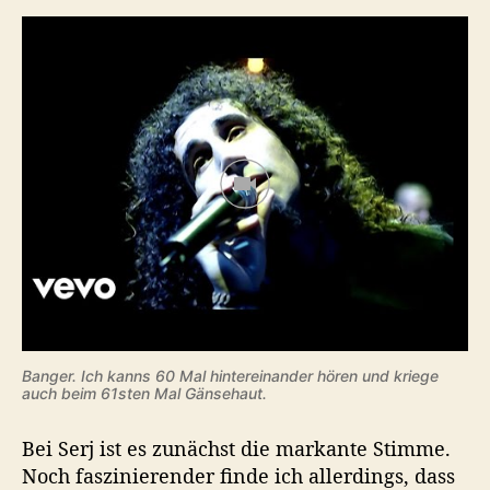
Banger. Ich kanns 60 Mal hintereinander hören und kriege
auch beim 61sten Mal Gänsehaut.
Bei Serj ist es zunächst die markante Stimme.
Noch faszinierender finde ich allerdings, dass