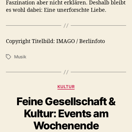
Faszination aber nicht erklären. Deshalb bleibt
es wohl dabei: Eine unerforschte Liebe.
Copyright Titelbild: IMAGO / Berlinfoto
Musik
S
c
h
l
a
K
KULTUR
g
a
w
Feine Gesellschaft &
t
ö
e
r
Kultur: Events am
g
t
o
Wochenende
e
r
r
i