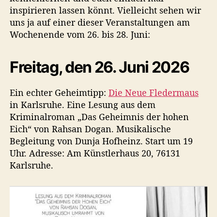
h
inspirieren lassen könnt. Vielleicht sehen wir
e
uns ja auf einer dieser Veranstaltungen am
n
e
Wochenende vom 26. bis 28. Juni:
n
d
Freitag, den 26. Juni 2026
e
Ein echter Geheimtipp:
Die Neue Fledermaus
in Karlsruhe. Eine Lesung aus dem
Kriminalroman „Das Geheimnis der hohen
Eich“ von Rahsan Dogan. Musikalische
Begleitung von Dunja Hofheinz. Start um 19
Uhr. Adresse: Am Künstlerhaus 20, 76131
Karlsruhe.