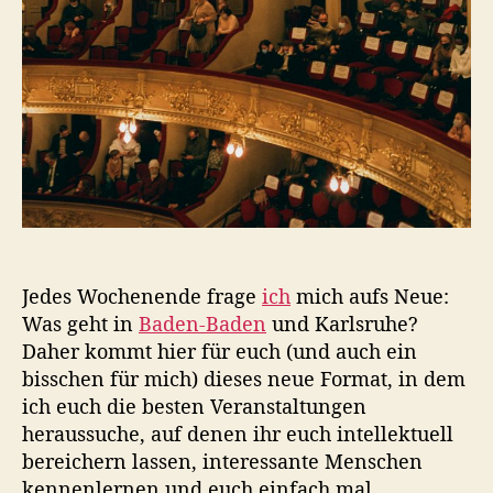
t
t
u
&
m
K
u
l
t
u
r
:
E
v
e
Jedes Wochenende frage
ich
mich aufs Neue:
n
Was geht in
Baden-Baden
und Karlsruhe?
t
s
Daher kommt hier für euch (und auch ein
a
bisschen für mich) dieses neue Format, in dem
m
ich euch die besten Veranstaltungen
W
heraussuche, auf denen ihr euch intellektuell
o
bereichern lassen, interessante Menschen
c
kennenlernen und euch einfach mal