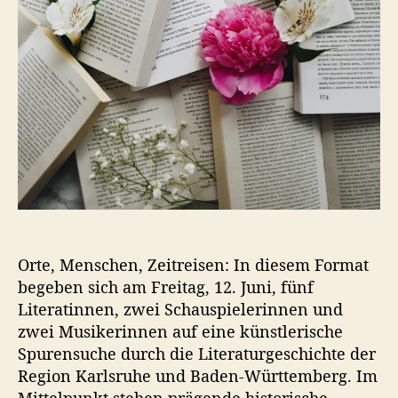
a
K
t
u
u
l
m
t
u
r
a
b
e
n
d
i
n
Orte, Menschen, Zeitreisen: In diesem Format
K
begeben sich am Freitag, 12. Juni, fünf
a
r
Literatinnen, zwei Schauspielerinnen und
l
zwei Musikerinnen auf eine künstlerische
s
Spurensuche durch die Literaturgeschichte der
r
Region Karlsruhe und Baden-Württemberg. Im
u