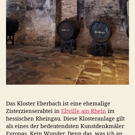
s
c
d
h
a
:
t
D
u
i
m
e
G
e
s
c
h
i
c
h
t
Das Kloster Eberbach ist eine ehemalige
e
Zisterzienserabtei in
Eltville am Rhein
im
d
e
hessischen Rheingau. Diese Klosteranlage gilt
s
als eines der bedeutendsten Kunstdenkmäler
K
Europas. Kein Wunder. Denn das, was ich an