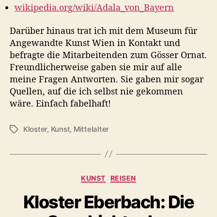
wikipedia.org/wiki/Adala_von_Bayern
Darüber hinaus trat ich mit dem Museum für
Angewandte Kunst Wien in Kontakt und
befragte die Mitarbeitenden zum Gösser Ornat.
Freundlicherweise gaben sie mir auf alle
meine Fragen Antworten. Sie gaben mir sogar
Quellen, auf die ich selbst nie gekommen
wäre. Einfach fabelhaft!
Kloster
,
Kunst
,
Mittelalter
S
c
h
l
a
K
KUNST
REISEN
g
a
w
Kloster Eberbach: Die
t
ö
e
r