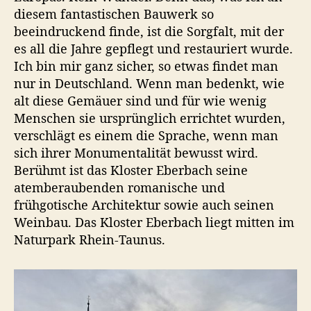
u
diesem fantastischen Bauwerk so
n
beeindruckend finde, ist die Sorgfalt, mit der
s
es all die Jahre gepflegt und restauriert wurde.
t
Ich bin mir ganz sicher, so etwas findet man
d
nur in Deutschland. Wenn man bedenkt, wie
e
n
alt diese Gemäuer sind und für wie wenig
k
Menschen sie ursprünglich errichtet wurden,
m
verschlägt es einem die Sprache, wenn man
a
sich ihrer Monumentalität bewusst wird.
l
Berühmt ist das Kloster Eberbach seine
s
atemberaubenden romanische und
frühgotische Architektur sowie auch seinen
Weinbau. Das Kloster Eberbach liegt mitten im
Naturpark Rhein-Taunus.