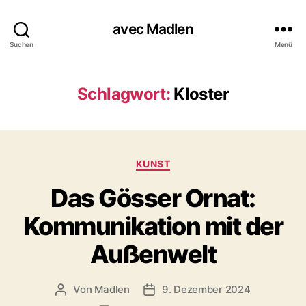
avec Madlen
Suchen
Menü
Schlagwort:
Kloster
K
KUNST
a
Das Gösser Ornat:
t
e
Kommunikation mit der
g
o
Außenwelt
r
i
e
Von
Madlen
9. Dezember 2024
B
V
n
e
e