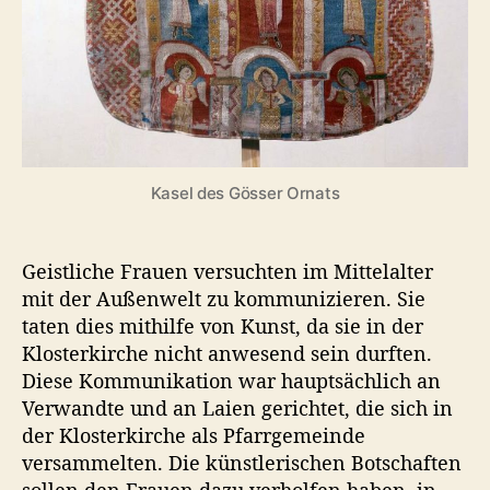
u
n
i
k
a
t
i
o
Kasel des Gösser Ornats
n
m
i
Geistliche Frauen versuchten im Mittelalter
t
mit der Außenwelt zu kommunizieren. Sie
d
taten dies mithilfe von Kunst, da sie in der
e
Klosterkirche nicht anwesend sein durften.
r
Diese Kommunikation war hauptsächlich an
A
Verwandte und an Laien gerichtet, die sich in
u
ß
der Klosterkirche als Pfarrgemeinde
e
versammelten. Die künstlerischen Botschaften
n
sollen den Frauen dazu verholfen haben, in