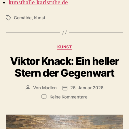
kunsthalle-karlsruhe.de
Gemälde
,
Kunst
S
c
h
l
a
K
KUNST
g
a
w
Viktor Knack: Ein heller
t
ö
e
r
Stern der Gegenwart
g
t
o
e
r
r
Von
Madlen
26. Januar 2026
B
V
i
e
e
e
z
Keine Kommentare
i
r
n
u
t
ö
V
r
f
i
a
f
k
g
e
t