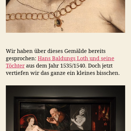
h
u
n
d
s
e
i
n
Wir haben über dieses Gemälde bereits
e
gesprochen:
Hans Baldungs Loth und seine
T
ö
Töchter
aus dem Jahr 1535/1540. Doch jetzt
c
vertiefen wir das ganze ein kleines bisschen.
h
t
e
r