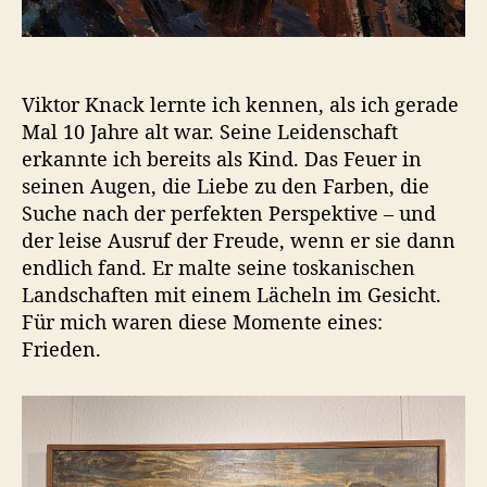
r
n
d
e
Viktor Knack lernte ich kennen, als ich gerade
r
Mal 10 Jahre alt war. Seine Leidenschaft
G
e
erkannte ich bereits als Kind. Das Feuer in
g
seinen Augen, die Liebe zu den Farben, die
e
Suche nach der perfekten Perspektive – und
n
der leise Ausruf der Freude, wenn er sie dann
w
endlich fand. Er malte seine toskanischen
a
Landschaften mit einem Lächeln im Gesicht.
r
Für mich waren diese Momente eines:
t
Frieden.