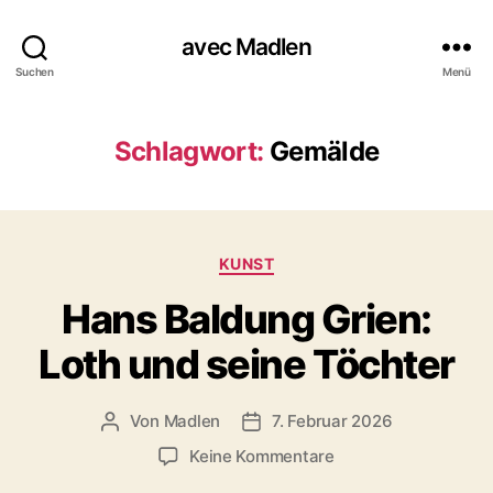
avec Madlen
Suchen
Menü
Schlagwort:
Gemälde
K
KUNST
a
Hans Baldung Grien:
t
e
Loth und seine Töchter
g
o
r
Von
Madlen
7. Februar 2026
B
V
i
e
e
e
z
Keine Kommentare
i
r
n
u