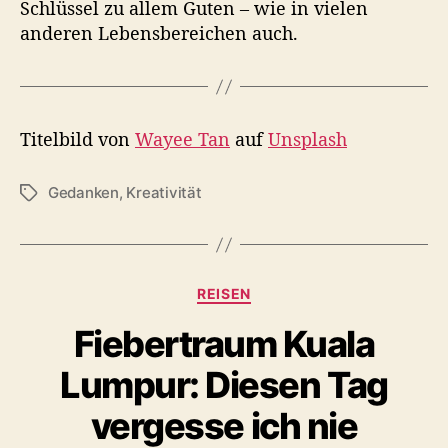
Schlüssel zu allem Guten – wie in vielen
anderen Lebensbereichen auch.
Titelbild von
Wayee Tan
auf
Unsplash
Gedanken
,
Kreativität
S
c
h
l
a
K
REISEN
g
a
w
Fiebertraum Kuala
t
ö
e
r
Lumpur: Diesen Tag
g
t
o
vergesse ich nie
e
r
r
i