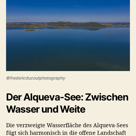
h
a
f
t
i
m
A
l
e
n
t
e
©fredericducoutphotography
j
o
Der Alqueva-See: Zwischen
Wasser und Weite
Die verzweigte Wasserfläche des Alqueva-Sees
fügt sich harmonisch in die offene Landschaft