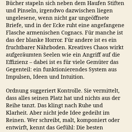
Bücher stapeln sich neben dem Haufen Stiften
i
n
und Pinseln, irgendwo dazwischen liegen
b
ungelesene, wenn nicht gar ungeöffnete
i
Briefe, und in der Ecke ruht eine angefangene
s
Flasche armenischen Cognacs. Für manche ist
s
das der blanke Horror. Für andere ist es ein
c
fruchtbarer Nährboden. Kreatives Chaos wirkt
h
aufgeräumten Seelen wie ein Angriff auf die
e
Effizienz – dabei ist es für viele Gemüter das
n
U
Gegenteil: ein funktionierendes System aus
n
Impulsen, Ideen und Intuition.
o
r
Ordnung suggeriert Kontrolle. Sie vermittelt,
d
dass alles seinen Platz hat und nichts aus der
n
Reihe tanzt. Das klingt nach Ruhe und
u
Klarheit. Aber nicht jede Idee gedeiht im
n
Reinen. Wer schreibt, malt, komponiert oder
g
entwirft, kennt das Gefühl: Die besten