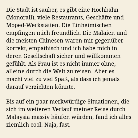
e
s
Die Stadt ist sauber, es gibt eine Hochbahn
s
(Monorail), viele Restaurants, Geschäfte und
e
Moped-Werkstätten. Die Einheimischen
i
empfingen mich freundlich. Die Malaien und
c
die meisten Chinesen waren mir gegenüber
h
korrekt, empathisch und ich habe mich in
n
i
deren Gesellschaft sicher und willkommen
e
gefühlt. Als Frau ist es nicht immer ohne,
alleine durch die Welt zu reisen. Aber es
macht viel zu viel Spaß, als dass ich jemals
darauf verzichten könnte.
Bis auf ein paar merkwürdige Situationen, die
sich im weiteren Verlauf meiner Reise durch
Malaysia massiv häufen würden, fand ich alles
ziemlich cool. Naja, fast.