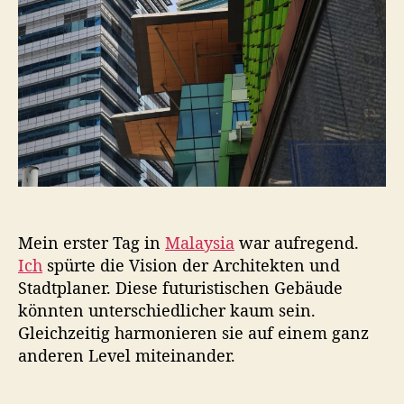
t
L
u
u
m
m
p
u
r
:
D
i
e
s
e
Mein erster Tag in
Malaysia
war aufregend.
n
Ich
spürte die Vision der Architekten und
T
a
Stadtplaner. Diese futuristischen Gebäude
g
könnten unterschiedlicher kaum sein.
v
Gleichzeitig harmonieren sie auf einem ganz
e
anderen Level miteinander.
r
g