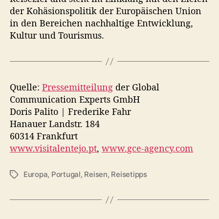
der Kohäsionspolitik der Europäischen Union
in den Bereichen nachhaltige Entwicklung,
Kultur und Tourismus.
Quelle:
Pressemitteilung
der Global
Communication Experts GmbH
Doris Palito | Frederike Fahr
Hanauer Landstr. 184
60314 Frankfurt
www.visitalentejo.pt
,
www.gce-agency.com
Europa
,
Portugal
,
Reisen
,
Reisetipps
S
c
h
l
a