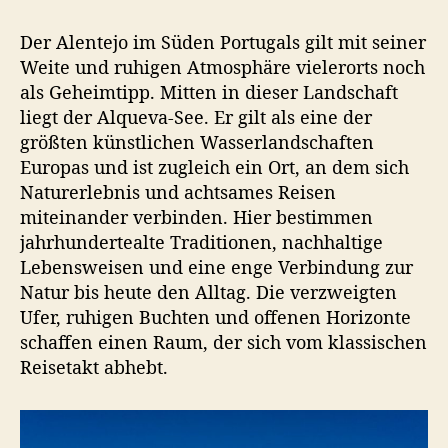
l
Der Alentejo im Süden Portugals gilt mit seiner
s
s
Weite und ruhigen Atmosphäre vielerorts noch
t
als Geheimtipp. Mitten in dieser Landschaft
i
liegt der Alqueva-See. Er gilt als eine der
l
größten künstlichen Wasserlandschaften
l
Europas und ist zugleich ein Ort, an dem sich
e
Naturerlebnis und achtsames Reisen
W
miteinander verbinden. Hier bestimmen
a
jahrhundertealte Traditionen, nachhaltige
s
s
Lebensweisen und eine enge Verbindung zur
e
Natur bis heute den Alltag. Die verzweigten
r
Ufer, ruhigen Buchten und offenen Horizonte
l
schaffen einen Raum, der sich vom klassischen
a
Reisetakt abhebt.
n
d
s
c