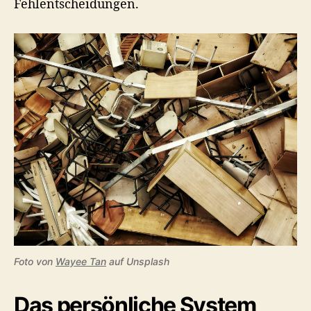
Fehlentscheidungen.
Foto von
Wayee Tan
auf Unsplash
Das persönliche System