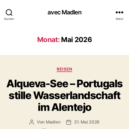
avec Madlen
Suchen
Menü
Monat:
Mai 2026
K
REISEN
a
Alqueva-See – Portugals
t
e
stille Wasserlandschaft
g
o
im Alentejo
r
i
e
Von
Madlen
31. Mai 2026
B
V
n
e
e