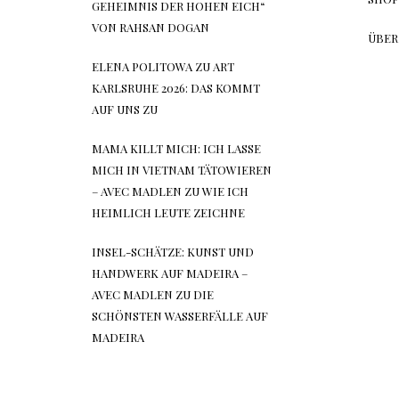
GEHEIMNIS DER HOHEN EICH“
VON RAHSAN DOGAN
ÜBER
ELENA POLITOWA
ZU
ART
KARLSRUHE 2026: DAS KOMMT
AUF UNS ZU
MAMA KILLT MICH: ICH LASSE
MICH IN VIETNAM TÄTOWIEREN
– AVEC MADLEN
ZU
WIE ICH
HEIMLICH LEUTE ZEICHNE
INSEL-SCHÄTZE: KUNST UND
HANDWERK AUF MADEIRA –
AVEC MADLEN
ZU
DIE
SCHÖNSTEN WASSERFÄLLE AUF
MADEIRA