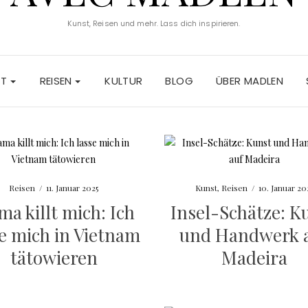
Kunst, Reisen und mehr. Lass dich inspirieren.
ST
REISEN
KULTUR
BLOG
ÜBER MADLEN
Reisen
/
11. Januar 2025
Kunst
,
Reisen
/
10. Januar 20
a killt mich: Ich
Insel-Schätze: K
se mich in Vietnam
und Handwerk 
tätowieren
Madeira