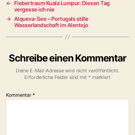
←
Fiebertraum Kuala Lumpur: Diesen Tag
g
vergesse ich nie
w
→
Alqueva-See – Portugals stille
ö
Wasserlandschaft im Alentejo
r
t
e
r
Schreibe einen Kommentar
Deine E-Mail-Adresse wird nicht veröffentlicht.
Erforderliche Felder sind mit
*
markiert
Kommentar
*