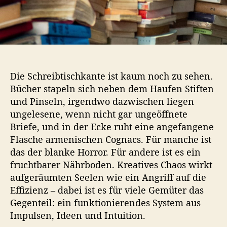
i
t
ä
t
:
e
i
Die Schreibtischkante ist kaum noch zu sehen.
n
Bücher stapeln sich neben dem Haufen Stiften
b
und Pinseln, irgendwo dazwischen liegen
i
s
ungelesene, wenn nicht gar ungeöffnete
s
Briefe, und in der Ecke ruht eine angefangene
c
Flasche armenischen Cognacs. Für manche ist
h
das der blanke Horror. Für andere ist es ein
e
fruchtbarer Nährboden. Kreatives Chaos wirkt
n
aufgeräumten Seelen wie ein Angriff auf die
U
Effizienz – dabei ist es für viele Gemüter das
n
o
Gegenteil: ein funktionierendes System aus
r
Impulsen, Ideen und Intuition.
d