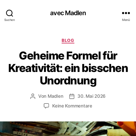
avec Madlen
Suchen
Menü
K
BLOG
a
Geheime Formel für
t
e
Kreativität: ein bisschen
g
o
Unordnung
r
i
e
Von
Madlen
30. Mai 2026
B
V
n
e
e
z
Keine Kommentare
i
r
u
t
ö
G
r
f
e
a
f
h