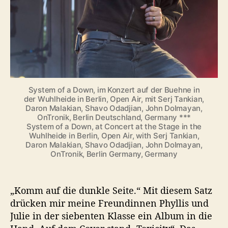
S
e
r
j
T
a
n
k
System of a Down, im Konzert auf der Buehne in
der Wuhlheide in Berlin, Open Air, mit Serj Tankian,
i
Daron Malakian, Shavo Odadjian, John Dolmayan,
a
OnTronik, Berlin Deutschland, Germany ***
n
System of a Down, at Concert at the Stage in the
u
Wuhlheide in Berlin, Open Air, with Serj Tankian,
n
Daron Malakian, Shavo Odadjian, John Dolmayan,
OnTronik, Berlin Germany, Germany
d
D
a
„Komm auf die dunkle Seite.“ Mit diesem Satz
r
o
drücken mir meine Freundinnen Phyllis und
n
Julie in der siebenten Klasse ein Album in die
M