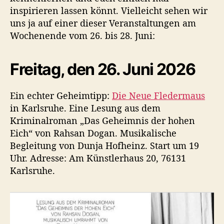
h
inspirieren lassen könnt. Vielleicht sehen wir
e
uns ja auf einer dieser Veranstaltungen am
n
e
Wochenende vom 26. bis 28. Juni:
n
d
Freitag, den 26. Juni 2026
e
Ein echter Geheimtipp:
Die Neue Fledermaus
in Karlsruhe. Eine Lesung aus dem
Kriminalroman „Das Geheimnis der hohen
Eich“ von Rahsan Dogan. Musikalische
Begleitung von Dunja Hofheinz. Start um 19
Uhr. Adresse: Am Künstlerhaus 20, 76131
Karlsruhe.