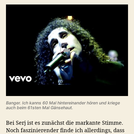
Banger. Ich kanns 60 Mal hintereinander hören und kriege
auch beim 61sten Mal Gänsehaut.
Bei Serj ist es zunächst die markante Stimme.
Noch faszinierender finde ich allerdings, dass