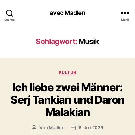
avec Madlen
Suchen
Menü
Schlagwort:
Musik
K
KULTUR
a
Ich liebe zwei Männer:
t
e
Serj Tankian und Daron
g
o
Malakian
r
i
e
Von
Madlen
6. Juli 2026
B
V
n
e
e