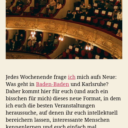
t
t
u
&
m
K
u
l
t
u
r
:
E
v
e
Jedes Wochenende frage
ich
mich aufs Neue:
n
Was geht in
Baden-Baden
und Karlsruhe?
t
s
Daher kommt hier für euch (und auch ein
a
bisschen für mich) dieses neue Format, in dem
m
ich euch die besten Veranstaltungen
W
heraussuche, auf denen ihr euch intellektuell
o
bereichern lassen, interessante Menschen
c
kennenlernen und euch einfach mal