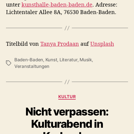
unter
kunsthalle-baden-baden.de
. Adresse:
Lichtentaler Allee 8A, 76530 Baden-Baden.
Titelbild von
Tanya Prodaan
auf
Unsplash
Baden-Baden
,
Kunst
,
Literatur
,
Musik
,
S
Veranstaltungen
c
h
l
a
K
g
KULTUR
a
w
Nicht verpassen:
t
ö
e
r
Kulturabend in
g
t
o
e