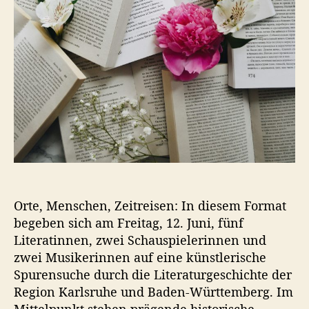
a
K
t
u
u
l
m
t
u
r
a
b
e
n
d
i
n
Orte, Menschen, Zeitreisen: In diesem Format
K
begeben sich am Freitag, 12. Juni, fünf
a
r
Literatinnen, zwei Schauspielerinnen und
l
zwei Musikerinnen auf eine künstlerische
s
Spurensuche durch die Literaturgeschichte der
r
Region Karlsruhe und Baden-Württemberg. Im
u