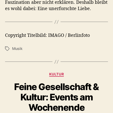
Faszination aber nicht erklären. Deshalb bleibt
es wohl dabei: Eine unerforschte Liebe.
Copyright Titelbild: IMAGO / Berlinfoto
Musik
S
c
h
l
a
K
KULTUR
g
a
w
Feine Gesellschaft &
t
ö
e
r
Kultur: Events am
g
t
o
Wochenende
e
r
r
i