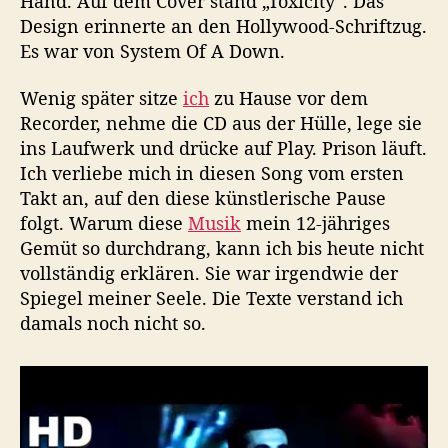
Hand. Auf dem Cover stand „Toxicity“. Das
a
Design erinnerte an den Hollywood-Schriftzug.
l
Es war von System Of A Down.
a
k
Wenig später sitze
ich
zu Hause vor dem
i
Recorder, nehme die CD aus der Hülle, lege sie
a
n
ins Laufwerk und drücke auf Play. Prison läuft.
Ich verliebe mich in diesen Song vom ersten
Takt an, auf den diese künstlerische Pause
folgt. Warum diese
Musik
mein 12-jähriges
Gemüt so durchdrang, kann ich bis heute nicht
vollständig erklären. Sie war irgendwie der
Spiegel meiner Seele. Die Texte verstand ich
damals noch nicht so.