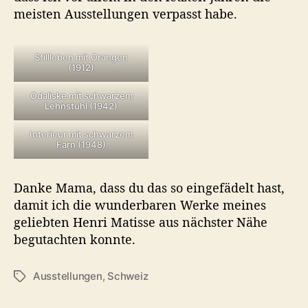
meisten Ausstellungen verpasst habe.
Stillleben mit Orangen
(1912)
Odaliske mit schwarzem
Lehnstuhl (1942)
Interieur mit schwarzem
Farn (1948)
Danke Mama, dass du das so eingefädelt hast,
damit ich die wunderbaren Werke meines
geliebten Henri Matisse aus nächster Nähe
begutachten konnte.
Ausstellungen
,
Schweiz
S
c
h