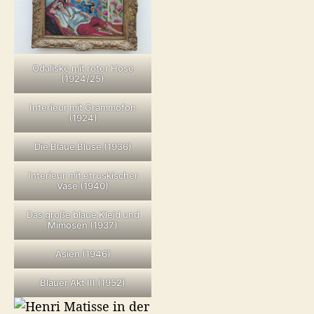
Odaliske mit roter Hose
(1924/25)
Interieur mit Grammofon
(1924)
Die Blaue Bluse (1936)
Interieur mit etruskischer
Vase (1940)
Das große blaue Kleid und
Mimosen (1937)
Asien (1946)
Blauer Akt III (1952)