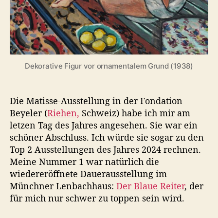
s
s
e
i
n
d
e
Dekorative Figur vor ornamentalem Grund (1938)
r
S
c
Die Matisse-Ausstellung in der Fondation
h
Beyeler (
Riehen,
Schweiz) habe ich mir am
w
letzen Tag des Jahres angesehen. Sie war ein
e
schöner Abschluss. Ich würde sie sogar zu den
i
Top 2 Ausstellungen des Jahres 2024 rechnen.
z
Meine Nummer 1 war natürlich die
wiedereröffnete Dauerausstellung im
Münchner Lenbachhaus:
Der Blaue Reiter
, der
für mich nur schwer zu toppen sein wird.