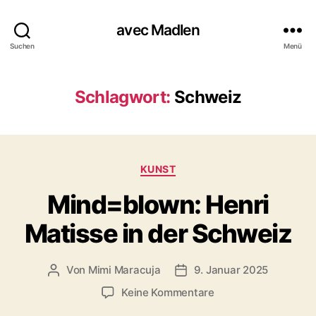
avec Madlen
Suchen
Menü
Schlagwort:
Schweiz
K
KUNST
a
Mind=blown: Henri
t
e
Matisse in der Schweiz
g
o
r
Von
Mimi Maracuja
9. Januar 2025
B
V
i
e
e
e
z
Keine Kommentare
i
r
n
u