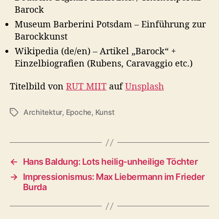
Barock
Museum Barberini Potsdam – Einführung zur
Barockkunst
Wikipedia (de/en) – Artikel „Barock“ +
Einzelbiografien (Rubens, Caravaggio etc.)
Titelbild von
RUT MIIT
auf
Unsplash
Architektur
,
Epoche
,
Kunst
S
c
h
l
a
←
Hans Baldung: Lots heilig-unheilige Töchter
g
→
Impressionismus: Max Liebermann im Frieder
w
Burda
ö
r
t