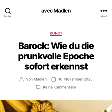
avec Madlen
Suchen
Menü
K
KUNST
a
Barock: Wie du die
t
e
prunkvolle Epoche
g
o
sofort erkennst
r
i
e
Von
Madlen
16. November 2025
B
V
n
e
e
z
Keine Kommentare
i
r
u
t
ö
B
r
f
a
a
f
r