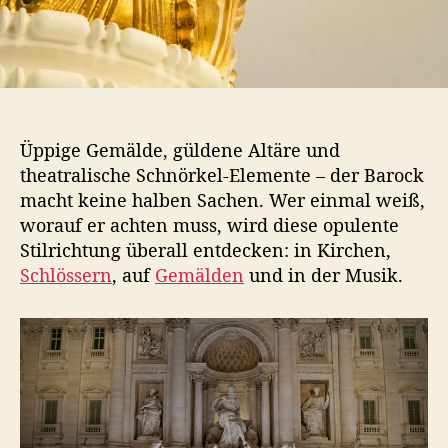
l
e
E
p
o
c
h
Üppige Gemälde, güldene Altäre und
e
theatralische Schnörkel-Elemente – der Barock
s
macht keine halben Sachen. Wer einmal weiß,
o
f
worauf er achten muss, wird diese opulente
o
Stilrichtung überall entdecken: in Kirchen,
r
Schlössern
, auf
Gemälden
und in der Musik.
t
e
r
k
e
n
n
s