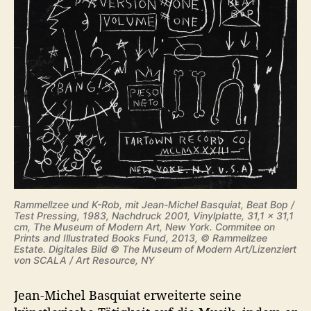
Rammellzee und K-Rob, mit Jean-Michel Basquiat, Beat Bop /
Test Pressing, 1983, Nachdruck 2001, Vinylplatte, 31,1 × 31,1
cm, The Museum of Modern Art, New York. Commitee on
Prints and Illustrated Books Fund, 2013, © Rammellzee
Estate. Digitales Bild © The Museum of Modern Art/Lizenziert
von SCALA / Art Resource, NY
Jean-Michel Basquiat erweiterte seine