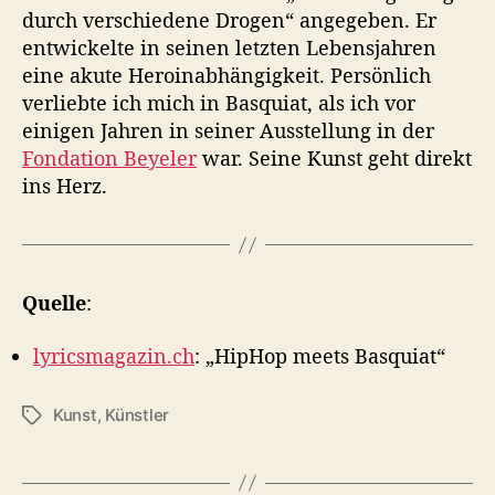
durch verschiedene Drogen“ angegeben. Er
entwickelte in seinen letzten Lebensjahren
eine akute Heroinabhängigkeit. Persönlich
verliebte ich mich in Basquiat, als ich vor
einigen Jahren in seiner Ausstellung in der
Fondation Beyeler
war. Seine Kunst geht direkt
ins Herz.
Quelle
:
lyricsmagazin.ch
: „HipHop meets Basquiat“
Kunst
,
Künstler
S
c
h
l