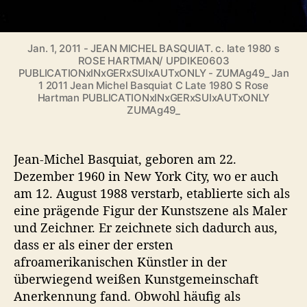
z
u
t
u
Jan. 1, 2011 - JEAN MICHEL BASQUIAT. c. late 1980 s
ROSE HARTMAN/ UPDIKE0603
n
PUBLICATIONxINxGERxSUIxAUTxONLY - ZUMAg49_ Jan
?
1 2011 Jean Michel Basquiat C Late 1980 S Rose
Hartman PUBLICATIONxINxGERxSUIxAUTxONLY
ZUMAg49_
Jean-Michel Basquiat, geboren am 22.
Dezember 1960 in New York City, wo er auch
am 12. August 1988 verstarb, etablierte sich als
eine prägende Figur der Kunstszene als Maler
und Zeichner. Er zeichnete sich dadurch aus,
dass er als einer der ersten
afroamerikanischen Künstler in der
überwiegend weißen Kunstgemeinschaft
Anerkennung fand. Obwohl häufig als