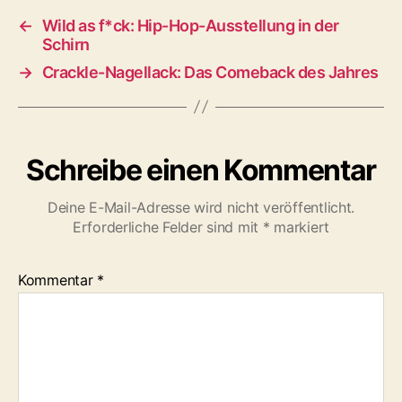
a
←
Wild as f*ck: Hip-Hop-Ausstellung in der
g
Schirn
w
→
Crackle-Nagellack: Das Comeback des Jahres
ö
r
t
e
r
Schreibe einen Kommentar
Deine E-Mail-Adresse wird nicht veröffentlicht.
Erforderliche Felder sind mit
*
markiert
Kommentar
*