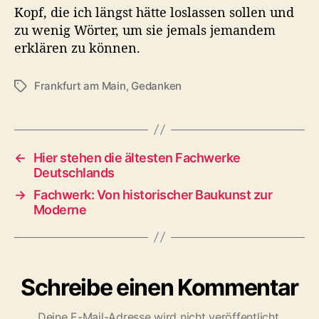
Kopf, die ich längst hätte loslassen sollen und
zu wenig Wörter, um sie jemals jemandem
erklären zu können.
Frankfurt am Main
,
Gedanken
S
c
h
l
a
←
Hier stehen die ältesten Fachwerke
g
Deutschlands
w
→
Fachwerk: Von historischer Baukunst zur
ö
Moderne
r
t
e
r
Schreibe einen Kommentar
Deine E-Mail-Adresse wird nicht veröffentlicht.