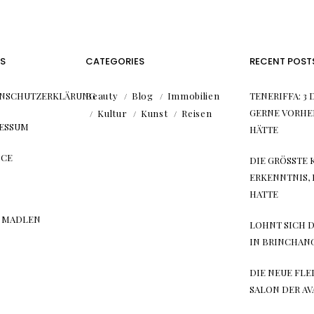
S
CATEGORIES
RECENT POST
NSCHUTZERKLÄRUNG
Beauty
Blog
Immobilien
TENERIFFA: 3 
GERNE VORHE
Kultur
Kunst
Reisen
ESSUM
HÄTTE
ICE
DIE GRÖSSTE 
RKENNTNIS, DI
ATTE
 MADLEN
LOHNT SICH 
IN BRINCHAN
DIE NEUE FLE
SALON DER A