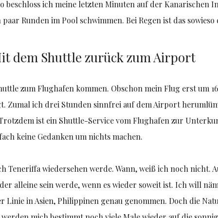
Also beschloss ich meine letzten Minuten auf der Kanarischen In
 paar Runden im Pool schwimmen. Bei Regen ist das sowieso 
Mit dem Shuttle zurück zum Airport
Shuttle zum Flughafen kommen. Obschon mein Flug erst um 16
gt. Zumal ich drei Stunden sinnfrei auf dem Airport herumlü
? Trotzdem ist ein Shuttle-Service vom Flughafen zur Unterk
fach keine Gedanken um nichts machen.
 ich Teneriffa wiedersehen werde. Wann, weiß ich noch nicht. 
er alleine sein werde, wenn es wieder soweit ist. Ich will nä
er Linie in Asien, Philippinen genau genommen. Doch die Natur
erden mich bestimmt noch viele Male wieder auf die sonnige