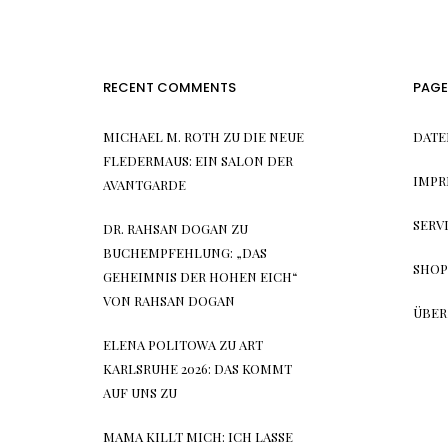
RECENT COMMENTS
PAGE
MICHAEL M. ROTH
ZU
DIE NEUE
DATE
FLEDERMAUS: EIN SALON DER
IMPR
AVANTGARDE
SERV
DR. RAHSAN DOGAN
ZU
BUCHEMPFEHLUNG: „DAS
SHOP
GEHEIMNIS DER HOHEN EICH“
VON RAHSAN DOGAN
ÜBER
ELENA POLITOWA
ZU
ART
KARLSRUHE 2026: DAS KOMMT
AUF UNS ZU
MAMA KILLT MICH: ICH LASSE