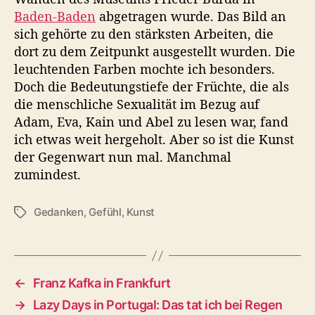
Baden-Baden
abgetragen wurde. Das Bild an
sich gehörte zu den stärksten Arbeiten, die
dort zu dem Zeitpunkt ausgestellt wurden. Die
leuchtenden Farben mochte ich besonders.
Doch die Bedeutungstiefe der Früchte, die als
die menschliche Sexualität im Bezug auf
Adam, Eva, Kain und Abel zu lesen war, fand
ich etwas weit hergeholt. Aber so ist die Kunst
der Gegenwart nun mal. Manchmal
zumindest.
Gedanken
,
Gefühl
,
Kunst
S
c
h
l
a
←
Franz Kafka in Frankfurt
g
→
Lazy Days in Portugal: Das tat ich bei Regen
w