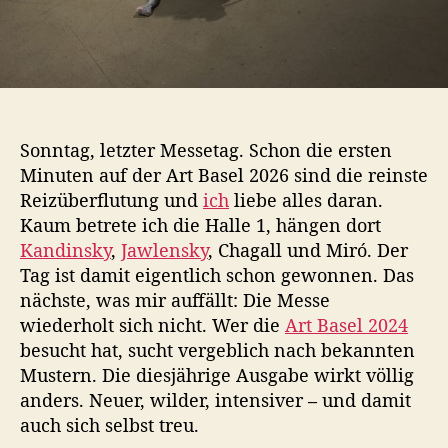
r
l
e
t
z
t
e
Sonntag, letzter Messetag. Schon die ersten
T
Minuten auf der Art Basel 2026 sind die reinste
a
Reizüberflutung und
ich
liebe alles daran.
g
a
Kaum betrete ich die Halle 1, hängen dort
u
Kandinsky
,
Jawlensky
, Chagall und Miró. Der
f
Tag ist damit eigentlich schon gewonnen. Das
d
nächste, was mir auffällt: Die Messe
e
wiederholt sich nicht. Wer die
Art Basel 2024
r
besucht hat, sucht vergeblich nach bekannten
A
Mustern. Die diesjährige Ausgabe wirkt völlig
r
t
anders. Neuer, wilder, intensiver
–
und damit
B
auch sich selbst treu.
a