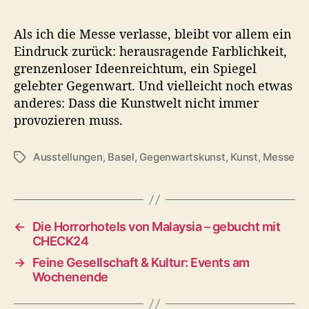
Als ich die Messe verlasse, bleibt vor allem ein
Eindruck zurück: herausragende Farblichkeit,
grenzenloser Ideenreichtum, ein Spiegel
gelebter Gegenwart. Und vielleicht noch etwas
anderes: Dass die Kunstwelt nicht immer
provozieren muss.
Ausstellungen
,
Basel
,
Gegenwartskunst
,
Kunst
,
Messe
S
c
h
l
a
←
Die Horrorhotels von Malaysia – gebucht mit
g
CHECK24
w
→
Feine Gesellschaft & Kultur: Events am
ö
Wochenende
r
t