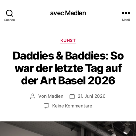
avec Madlen
Suchen
Menü
K
KUNST
a
Daddies & Baddies: So
t
e
war der letzte Tag auf
g
o
der Art Basel 2026
r
i
e
Von
Madlen
21. Juni 2026
B
V
n
e
e
z
Keine Kommentare
i
r
u
t
ö
D
r
f
a
a
f
d