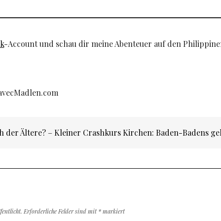
ok
-Account und schau dir meine Abenteuer auf den Philippin
i avecMadlen.com
n
 der Ältere? – Kleiner Crashkurs
Kirchen: Baden-Badens g
entlicht.
Erforderliche Felder sind mit
*
markiert