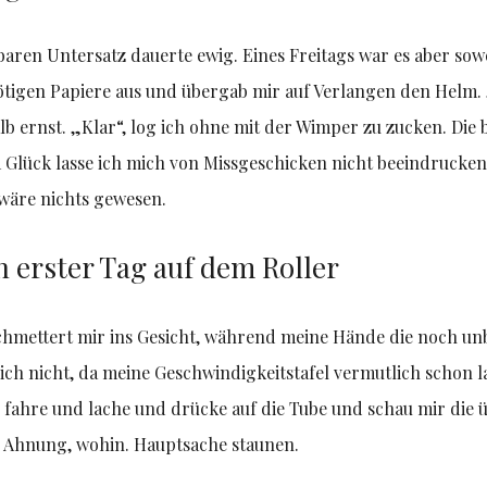
aren Untersatz dauerte ewig. Eines Freitags war es aber sow
 nötigen Papiere aus und übergab mir auf Verlangen den Helm
alb ernst. „Klar“, log ich ohne mit der Wimper zu zucken. Di
Glück lasse ich mich von Missgeschicken nicht beeindrucken.
 wäre nichts gewesen.
n erster Tag auf dem Roller
 schmettert mir ins Gesicht, während meine Hände die noch u
ß ich nicht, da meine Geschwindigkeitstafel vermutlich schon 
h fahre und lache und drücke auf die Tube und schau mir die 
e Ahnung, wohin. Hauptsache staunen.