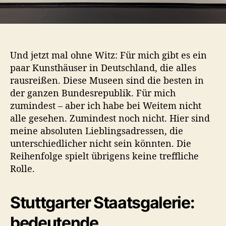
r
e
p
u
b
Und jetzt mal ohne Witz: Für mich gibt es ein
l
paar Kunsthäuser in Deutschland, die alles
i
rausreißen. Diese Museen sind die besten in
k
der ganzen Bundesrepublik. Für mich
zumindest – aber ich habe bei Weitem nicht
alle gesehen. Zumindest noch nicht. Hier sind
meine absoluten Lieblingsadressen, die
unterschiedlicher nicht sein könnten. Die
Reihenfolge spielt übrigens keine treffliche
Rolle.
Stuttgarter Staatsgalerie:
bedeutende