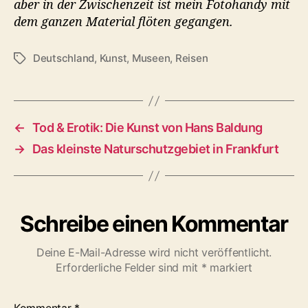
aber in der Zwischenzeit ist mein Fotohandy mit
dem ganzen Material flöten gegangen.
Deutschland
,
Kunst
,
Museen
,
Reisen
S
c
h
l
a
←
Tod & Erotik: Die Kunst von Hans Baldung
g
→
Das kleinste Naturschutzgebiet in Frankfurt
w
ö
r
t
e
Schreibe einen Kommentar
r
Deine E-Mail-Adresse wird nicht veröffentlicht.
Erforderliche Felder sind mit
*
markiert