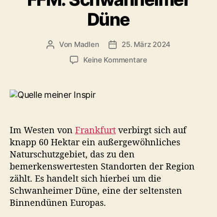
o
e
Düne
r
r
i
e
Von
Madlen
25. März 2024
B
V
n
e
e
z
Keine Kommentare
i
r
u
t
ö
V
r
f
e
a
f
r
g
e
b
s
n
o
Im Westen von
Frankfurt
verbirgt sich auf
a
t
r
knapp 60 Hektar ein außergewöhnliches
u
l
g
t
i
Naturschutzgebiet, das zu den
e
o
c
bemerkenswertesten Standorten der Region
n
r
h
e
zählt. Es handelt sich hierbei um die
u
s
Schwanheimer Düne, eine der seltensten
n
P
Binnendünen Europas.
g
a
s