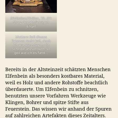
Süditalien/Sizilien, 18. JH:
Sturz der abtrünnigen
Engel
Muttern ließ dieses
Exponat recht kalt, doch
ich war kurz davor, die
Scheibe anzulecken, so
geil wie ich es fand…
Bereits in der Altsteinzeit schätzten Menschen
Elfenbein als besonders kostbares Material,
weil es Holz und andere Rohstoffe beachtlich
überdauerte. Um Elfenbein zu schnitzen,
benutzten unsere Vorfahren Werkzeuge wie
Klingen, Bohrer und spitze Stifte aus
Feuerstein. Das wissen wir anhand der Spuren
auf zahlreichen Artefakten dieses Zeitalters.