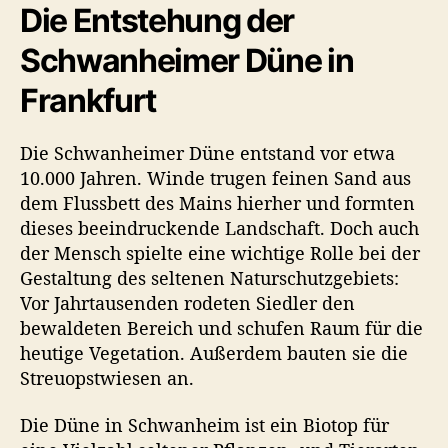
Die Entstehung der
m
e
Schwanheimer Düne in
r
D
Frankfurt
ü
n
Die Schwanheimer Düne entstand vor etwa
e
10.000 Jahren. Winde trugen feinen Sand aus
dem Flussbett des Mains hierher und formten
dieses beeindruckende Landschaft. Doch auch
der Mensch spielte eine wichtige Rolle bei der
Gestaltung des seltenen Naturschutzgebiets:
Vor Jahrtausenden rodeten Siedler den
bewaldeten Bereich und schufen Raum für die
heutige Vegetation. Außerdem bauten sie die
Streuopstwiesen an.
Die Düne in Schwanheim ist ein Biotop für