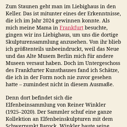
h
Zum Staunen geht man im Liebighaus in den
a
Keller. Das ist mitunter eines der Erkenntnisse,
u
die ich im Jahr 2024 gewinnen konnte. Als
s
mich meine Mama in
Frankfurt
besuchte,
i
gingen wir ins Liebighaus, um uns die dortige
n
Skulpturensammlung anzusehen. Von ihr blieb
F
r
ich größtenteils unbeeindruckt, weil das Neue
a
und das Alte Musem Berlin mich für andere
n
Museen versaut haben. Doch im Untergeschoss
k
des Frankfurter Kunsthauses fand ich Schätze,
f
die ich in der Form noch nie zuvor gesehen
u
hatte – zumindest nicht in diesem Ausmaße.
r
t
Denn dort befindet sich die
Elfenbeinsammlung von Reiner Winkler
(1925–2020). Der Sammler schuf eine ganze
Kollektion an Elfenbeinskulpturen mit dem
Schwerpunkt Barock. Winkler baute seine