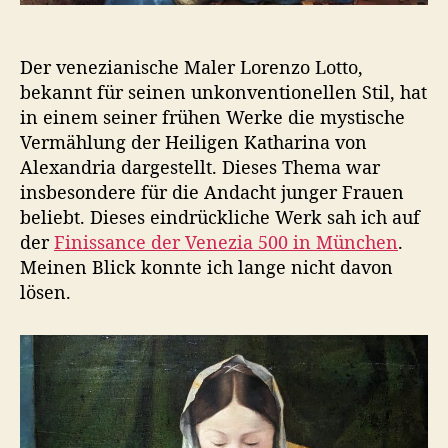
e
i
g
Der venezianische Maler Lorenzo Lotto,
e
bekannt für seinen unkonventionellen Stil, hat
n
w
in einem seiner frühen Werke die mystische
i
Vermählung der Heiligen Katharina von
l
Alexandria dargestellt. Dieses Thema war
l
insbesondere für die Andacht junger Frauen
i
beliebt. Dieses eindrückliche Werk sah ich auf
g
der
Finissance der Venezia 500 in München
.
e
Meinen Blick konnte ich lange nicht davon
r
lösen.
S
t
i
l