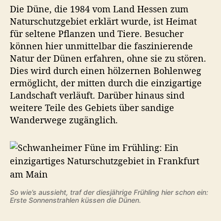
r
Die Düne, die 1984 vom Land Hessen zum
d
a
Naturschutzgebiet erklärt wurde, ist Heimat
a
d
t
für seltene Pflanzen und Tiere. Besucher
i
u
können hier unmittelbar die faszinierende
e
m
s
Natur der Dünen erfahren, ohne sie zu stören.
i
Dies wird durch einen hölzernen Bohlenweg
n
ermöglicht, der mitten durch die einzigartige
F
Landschaft verläuft. Darüber hinaus sind
F
weitere Teile des Gebiets über sandige
M
Wanderwege zugänglich.
:
S
c
h
w
a
n
So wie’s aussieht, traf der diesjährige Frühling hier schon ein:
h
Erste Sonnenstrahlen küssen die Dünen.
e
i