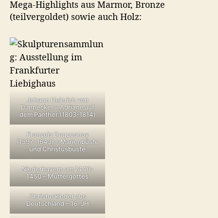
Mega-Highlights aus Marmor, Bronze
(teilvergoldet) sowie auch Holz:
Johann Heinrich von
Dannecker – Adriane auf
dem Panther (1803-1814)
François Duquesnoy
(1597-1643) – Marienbüste
und Christusbüste
Niederbayern um 1440-
1450 – Muttergottes
Christuskinder aus
Deutschland – 16. JH