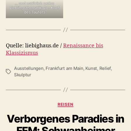
… und natürlich meine
Lieblingsthematik: Der Kopf
des Täufers
Quelle: liebighaus.de /
Renaissance bis
Klassizismus
Ausstellungen
,
Frankfurt am Main
,
Kunst
,
Relief
,
S
Skulptur
c
h
l
a
K
g
REISEN
a
w
Verborgenes Paradies in
t
ö
e
r
FFM: Schwanheimer
g
t