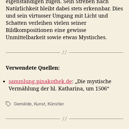
eigenständigen zügen. Sein Streben nach
Natürlichkeit bleibt dabei stets erkennbar. Dies
und sein virtuoser Umgang mit Licht und
Schatten verleihen vielen seiner
Bildkompositionen eine gewisse
Unmittelbarkeit sowie etwas Mystisches.
Verwendete Quellen:
sammlung.pinakothek.de
: „Die mystische
Vermählung der hl. Katharina, um 1506“
Gemälde
,
Kunst
,
Künstler
S
c
h
l