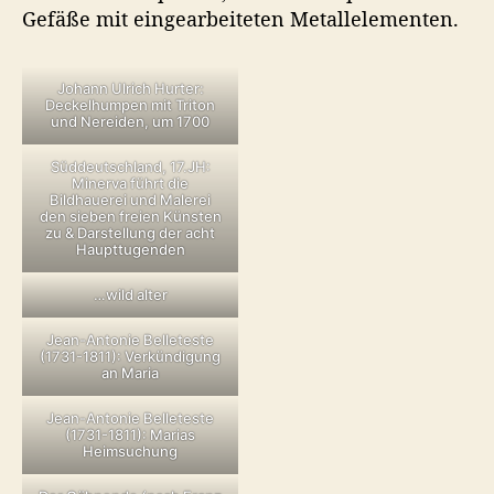
Gefäße mit eingearbeiteten Metallelementen.
Johann Ulrich Hurter:
Deckelhumpen mit Triton
und Nereiden, um 1700
Süddeutschland, 17.JH:
Minerva führt die
Bildhauerei und Malerei
den sieben freien Künsten
zu & Darstellung der acht
Haupttugenden
…wild alter
Jean-Antonie Belleteste
(1731-1811): Verkündigung
an Maria
Jean-Antonie Belleteste
(1731-1811): Marias
Heimsuchung